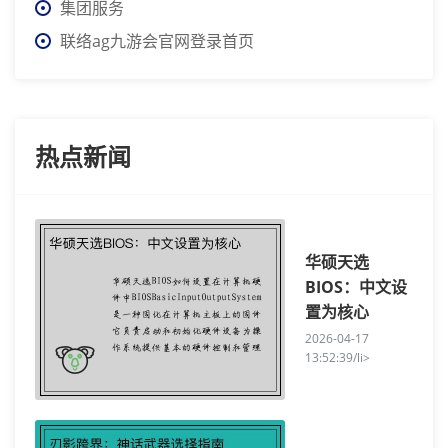
集团服务
联络ag九游会官网登录首页
热点新闻
华硕天选
BIOS：中文设
置为核心
2026-04-17
13:52:39/li>