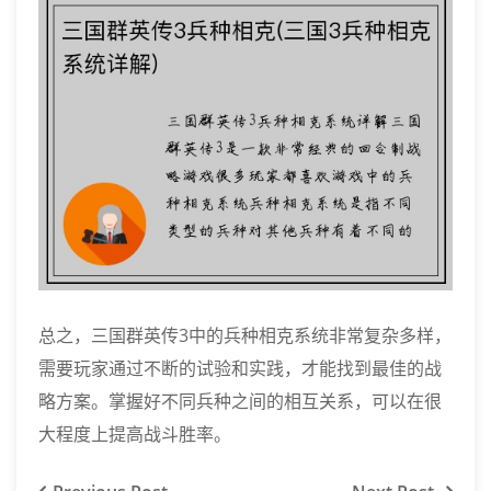
总之，三国群英传3中的兵种相克系统非常复杂多样，
需要玩家通过不断的试验和实践，才能找到最佳的战
略方案。掌握好不同兵种之间的相互关系，可以在很
大程度上提高战斗胜率。