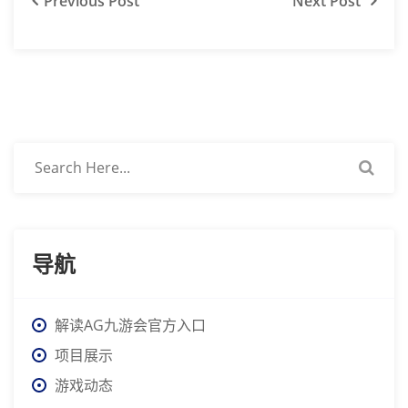
Previous
Post
Next
Post
导航
解读AG九游会官方入口
项目展示
游戏动态