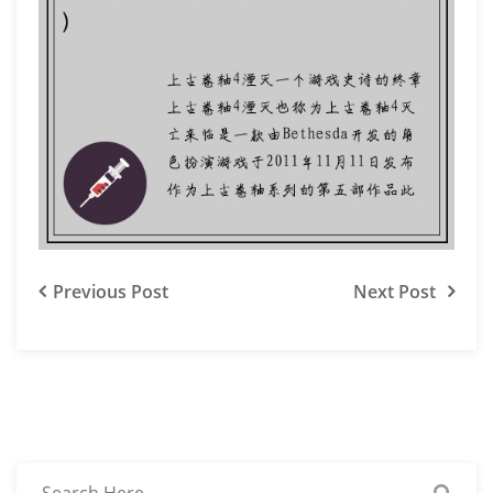
Previous
Post
Next
Post