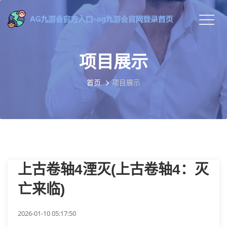
项目展示
首页
项目展示
上古卷轴4湮灭(上古卷轴4：灭
亡来临)
2026-01-10 05:17:50