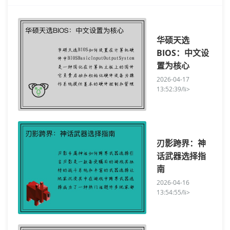
华硕天选
BIOS：中文设
置为核心
2026-04-17
13:52:39/li>
刃影跨界：神
话武器选择指
南
2026-04-16
13:54:55/li>