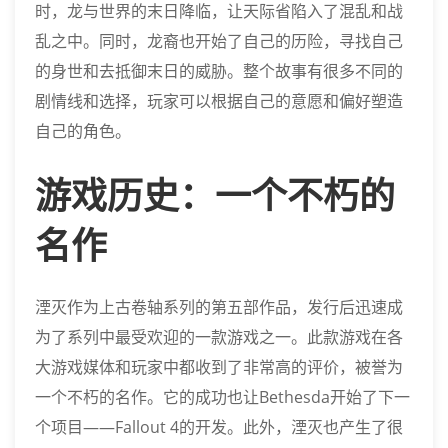
时，龙与世界的末日降临，让天际省陷入了混乱和战
乱之中。同时，龙裔也开始了自己的历险，寻找自己
的身世和去抵御末日的威胁。整个故事有很多不同的
剧情线和选择，玩家可以根据自己的意愿和偏好塑造
自己的角色。
游戏历史：一个不朽的
名作
湮灭作为上古卷轴系列的第五部作品，发行后迅速成
为了系列中最受欢迎的一款游戏之一。此款游戏在各
大游戏媒体和玩家中都收到了非常高的评价，被誉为
一个不朽的名作。它的成功也让Bethesda开始了下一
个项目——Fallout 4的开发。此外，湮灭也产生了很