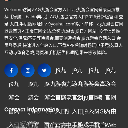
Welcome访问✔AG九游会官方入口-ag九游会官网登录首页推
荐【导航：baidu典ag】AG九游会官方入口2026最新版官网,登
录,入口,手机版网址[liv-9youhui.com]以下简称：ag九游会官网
登录首页✔正版官网全站,全称:九游会·j9官方网站,18年信誉推
荐安全.保障!不要等待机会,而要创造机会.j9九游会官网入口,会
员登录后,快速进入全站入口,下载APP后随时畅玩电子竞技,真人
互动与体育游戏,网页和手机版优化适配,带来极致体验。
j9九
j9九
j9九
j9九
j9九
J9九
J9·九
游会
j9九
游会
九游
游会
美高
游会
游会
游会
游会
官网
游老
官网
会(J9)
官网
梅
官网
Contact Information
官网
(JYH)
(中
入口
哥
入口
| J9
入口
·MGM(中
入口
入口
官方
国)官
官方
·[中
手机
游戏
手机
国)官
Web