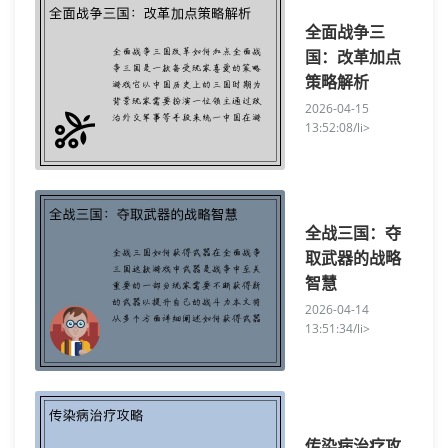
全面战争三
国：改革加点
策略解析
2026-04-15
13:52:08/li>
全战三国：夺
取武器的战略
智慧
2026-04-14
13:51:34/li>
传染病治疗攻