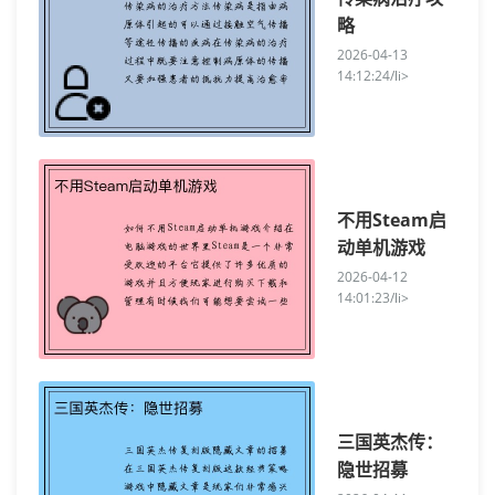
略
2026-04-13
14:12:24/li>
不用Steam启
动单机游戏
2026-04-12
14:01:23/li>
三国英杰传：
隐世招募