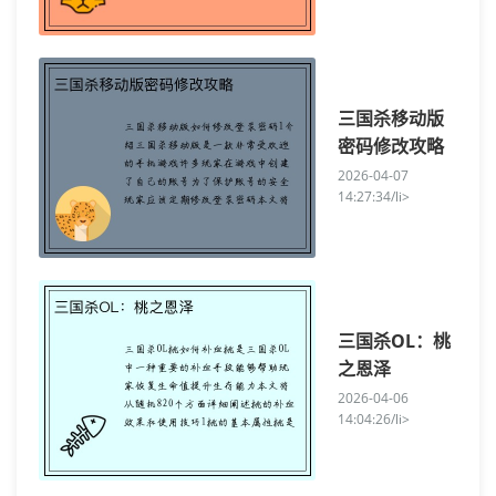
三国杀移动版
密码修改攻略
2026-04-07
14:27:34/li>
三国杀OL：桃
之恩泽
2026-04-06
14:04:26/li>