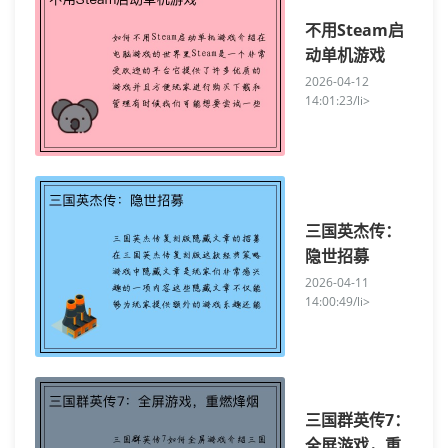
不用Steam启
动单机游戏
2026-04-12
14:01:23/li>
三国英杰传：
隐世招募
2026-04-11
14:00:49/li>
三国群英传7：
全屏游戏，重