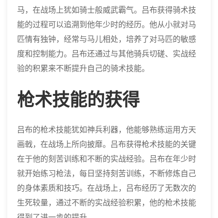
马，在战场上犹如骑士般威武霸气。吕布获得骑术技
能的过程可以追溯到他年少时的经历。他从小就对马
匹情有独钟，经常与马儿相处，培养了对马匹的敏感
度和控制能力。吕布还通过与其他骑兵切磋、实战经
验的积累来不断提升自己的骑术技能。
枪术技能的获得
吕布的枪术技能犹如神兵利器，他能够熟练运用方天
画戟，在战场上所向披靡。吕布获得枪术技能的关键
在于他的刻苦训练和不断的实战经验。吕布在年少时
就开始练习枪法，每日坚持刻苦训练，不断修炼自己
的身体素质和技巧。在战场上，吕布经历了无数次的
生死较量，通过不断的实战经验积累，他的枪术技能
得到了进一步的提升。